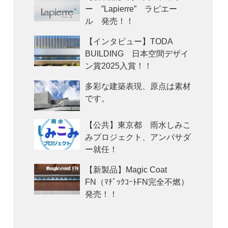
ー ”Lapierre” ラピエー
ル 発売！！
【インタビュー】TODA
BUILDING 日本空間デザイ
ン賞2025入賞！！
多彩な建築表現、原点は素材
です。
【公共】東京都 雨水しみこ
みプロジェクト、アンバサダ
ー就任！
【新製品】Magic Coat
FN（ﾏﾁﾞｯｸｺｰﾄFN完全不燃）
発売！！