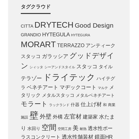
タグクラウド
DRYTECH
Good Design
CITTA
HYTEGULA
GRANDIO
HYTEGURA
MORART
TERRAZZO
アンティーク
グッドデザイ
スタッコ
ガラッシア
ン
スタッコ
タイル
シィッタ
シーアンドスタイル
ドライテック
テラゾー
ハイテグ
ベネチアート
マヂックコート
メ
ラ
マルテ
タリック
メタルスタッコ
メタルベネチアート
モラート
仕上げ材
什器
和
商業
ラックランド
壁
外壁
左官材
外構
建築家
水たま
施設
空間
美
り
透水性ポー
水回り
空間工房
耐熱
ラスコンクリート
透水性舗装材
鏡面HR