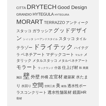
DRYTECH
Good Design
CITTA
HYTEGULA
GRANDIO
HYTEGURA
MORART
TERRAZZO
アンティーク
グッドデザイ
スタッコ
ガラッシア
ン
スタッコ
タイル
シィッタ
シーアンドスタイル
ドライテック
テラゾー
ハイテグ
ベネチアート
マヂックコート
メ
ラ
マルテ
タリック
メタルスタッコ
メタルベネチアート
モラート
仕上げ材
什器
和
商業
ラックランド
壁
外壁
左官材
外構
建築家
水たま
施設
空間
美
り
透水性ポー
水回り
空間工房
耐熱
ラスコンクリート
透水性舗装材
鏡面HR
骨材