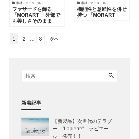
素材－マテリアル－
素材－マテリアル－
ファサードを飾る
機能性と意匠性を併せ
「MORART」 外部で
持つ 「MORART」
も美しさそのまま
1
2
…
8
次へ
新着記事
【新製品】次世代のテラゾ
ー ”Lapierre” ラピエー
ル 発売！！