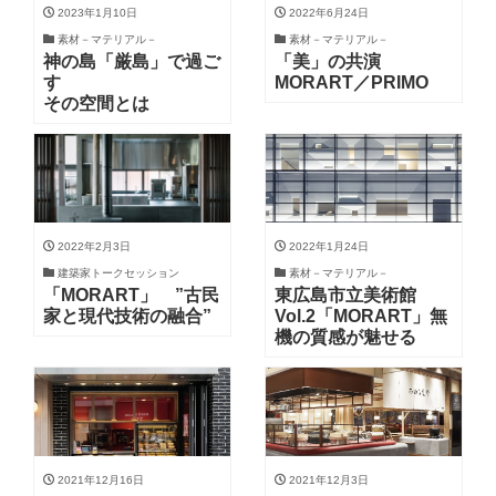
2023年1月10日
2022年6月24日
素材－マテリアル－
素材－マテリアル－
神の島「厳島」で過ご
「美」の共演
す
MORART／PRIMO
その空間とは
2022年2月3日
2022年1月24日
建築家トークセッション
素材－マテリアル－
「MORART」 ”古民
東広島市立美術館
家と現代技術の融合”
Vol.2「MORART」無
機の質感が魅せる
2021年12月16日
2021年12月3日