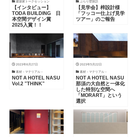
建築家トークセッション
ぶらり壁探訪
【インタビュー】
【見学会】梓設計様
TODA BUILDING 日
「フッコー仕上げ見学
本空間デザイン賞
ツアー」のご報告
2025入賞！！
2023年6月27日
2023年5月22日
素材－マテリアル－
素材－マテリアル－
NOT A HOTEL NASU
NOT A HOTEL NASU
Vol.2 ”THINK”
那須の大自然と一体化
した特別な空間へ
「MORART」という
選択