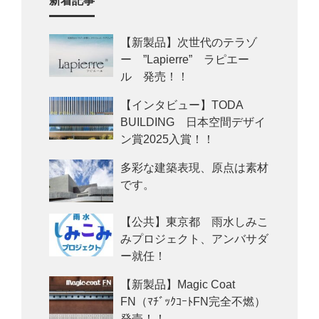
新着記事
【新製品】次世代のテラゾ
ー ”Lapierre” ラピエー
ル 発売！！
【インタビュー】TODA
BUILDING 日本空間デザイ
ン賞2025入賞！！
多彩な建築表現、原点は素材
です。
【公共】東京都 雨水しみこ
みプロジェクト、アンバサダ
ー就任！
【新製品】Magic Coat
FN（ﾏﾁﾞｯｸｺｰﾄFN完全不燃）
発売！！