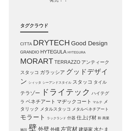
タグクラウド
DRYTECH
Good Design
CITTA
HYTEGULA
GRANDIO
HYTEGURA
MORART
TERRAZZO
アンティーク
グッドデザイ
スタッコ
ガラッシア
ン
スタッコ
タイル
シィッタ
シーアンドスタイル
ドライテック
テラゾー
ハイテグ
ベネチアート
マヂックコート
メ
ラ
マルテ
タリック
メタルスタッコ
メタルベネチアート
モラート
仕上げ材
什器
和
商業
ラックランド
壁
外壁
左官材
外構
建築家
水たま
施設