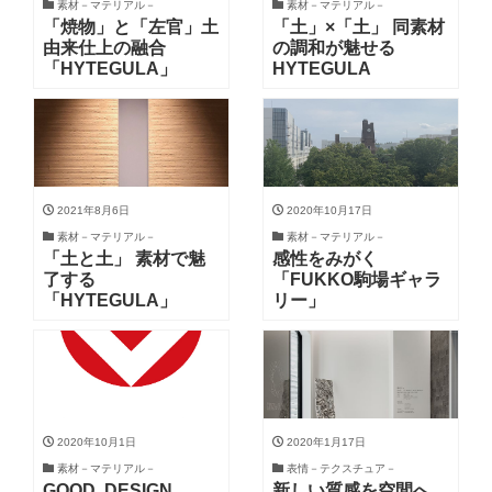
素材－マテリアル－
素材－マテリアル－
「焼物」と「左官」土
「土」×「土」 同素材
由来仕上の融合
の調和が魅せる
「HYTEGULA」
HYTEGULA
2021年8月6日
2020年10月17日
素材－マテリアル－
素材－マテリアル－
「土と土」 素材で魅
感性をみがく
了する
「FUKKO駒場ギャラ
「HYTEGULA」
リー」
2020年10月1日
2020年1月17日
素材－マテリアル－
表情－テクスチュア－
GOOD DESIGN
新しい質感を空間へ