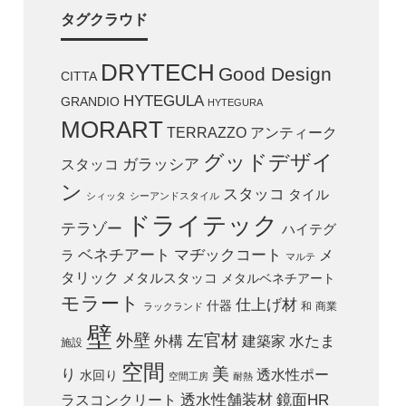
タグクラウド
DRYTECH
Good Design
CITTA
HYTEGULA
GRANDIO
HYTEGURA
MORART
TERRAZZO
アンティーク
グッドデザイ
スタッコ
ガラッシア
ン
スタッコ
タイル
シィッタ
シーアンドスタイル
ドライテック
テラゾー
ハイテグ
ベネチアート
マヂックコート
メ
ラ
マルテ
タリック
メタルスタッコ
メタルベネチアート
モラート
仕上げ材
什器
和
商業
ラックランド
壁
外壁
左官材
外構
建築家
水たま
施設
空間
美
り
透水性ポー
水回り
空間工房
耐熱
ラスコンクリート
透水性舗装材
鏡面HR