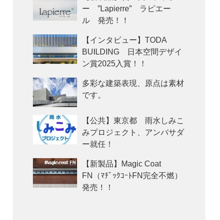
ー ”Lapierre” ラピエー
ル 発売！！
【インタビュー】TODA
BUILDING 日本空間デザイ
ン賞2025入賞！！
多彩な建築表現、原点は素材
です。
【公共】東京都 雨水しみこ
みプロジェクト、アンバサダ
ー就任！
【新製品】Magic Coat
FN（ﾏﾁﾞｯｸｺｰﾄFN完全不燃）
発売！！