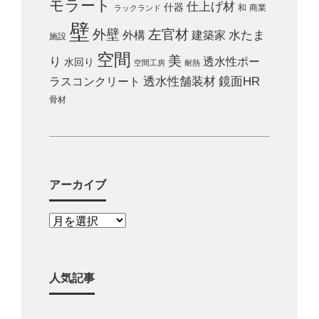
モラート
仕上げ材
什器
和
商業
ラックランド
壁
外壁
左官材
外構
建築家
水たま
施設
空間
美
り
透水性ポー
水回り
空間工房
耐熱
ラスコンクリート
透水性舗装材
鏡面HR
骨材
アーカイブ
人気記事