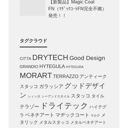
【新製品】Magic Coat
FN（ﾏﾁﾞｯｸｺｰﾄFN完全不燃）
発売！！
タグクラウド
DRYTECH
Good Design
CITTA
HYTEGULA
GRANDIO
HYTEGURA
MORART
TERRAZZO
アンティーク
グッドデザイ
スタッコ
ガラッシア
ン
スタッコ
タイル
シィッタ
シーアンドスタイル
ドライテック
テラゾー
ハイテグ
ベネチアート
マヂックコート
メ
ラ
マルテ
タリック
メタルスタッコ
メタルベネチアート