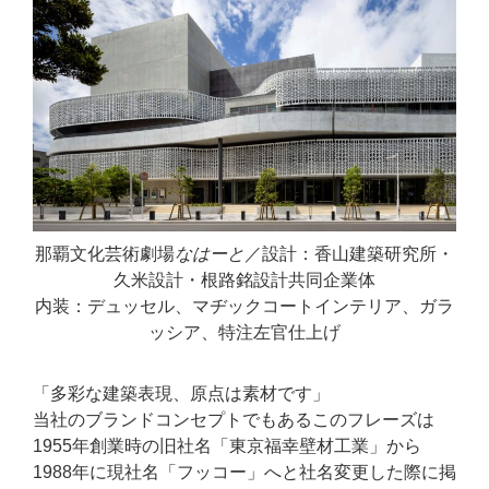
那覇文化芸術劇場
なはーと
／設計：香山建築研究所・
久米設計・根路銘設計共同企業体
内装：デュッセル、マヂックコートインテリア、ガラ
ッシア、特注左官仕上げ
「多彩な建築表現、原点は素材です」
当社のブランドコンセプトでもあるこのフレーズは
1955年創業時の旧社名「東京福幸壁材工業」から
1988年に現社名「フッコー」へと社名変更した際に掲