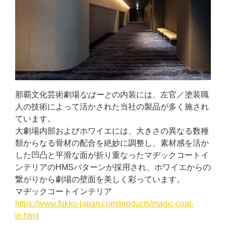
那覇文化芸術劇場
なはーと
の内装には、左官／塗装職
人の技術によって活かされた当社の製品が多く施され
ています。
大劇場内部およびホワイエには、大きさの異なる数種
類からなる骨材の配合を絶妙に調整し、素材感を活か
した凹凸と平滑な面が折り重なったマヂックコートイ
ンテリアのHMSパターンが採用され、ホワイエからの
繋がりから劇場の壁面を美しく彩っています。
マヂックコートインテリア
https://www.fukko-japan.com/products/magic-coat-
in.html