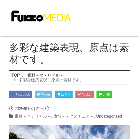
多彩な建築表現、原点は素
材です。
TOP
素材－マテリアル－
多彩な建築表現、原点は素材です。
Facebook
Twitter
はてブ
Pocket
LINE
2025年10月21日
素材－マテリアル－
,
表情－テクスチュア－
,
Uncategorized