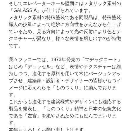
そしてエレベーターホール壁面にはメタリック素材の
「GALASSIA」が仕上げられています。
メタリック素材の特殊塗装である同製品は、特殊塗装
職人の技量によって絶妙に方向性をかえながら仕上げ
ているため、見る方向によって光の反射により色とテ
クスチャーが異なり、様々な表情を醸し出すのが特徴
です。
我々フッコーでは、1973年発売の「マヂックコート」
はじめ「デュッセル」など、表情やテクスチャーは維
持しつつ、進化する原料を用いて常にバージョンアッ
プさせ、建築家・設計者・デザイナーの皆様がもつイ
メージに応えれらる「ものつくり」に励んでおりま
す。
これからも進化する建築様式やデザインにも適応する
製品を発表し、「ものつくり」精神と日本の伝統文化
である「左官」を絶やさぬためにも励んでまいりま
す。
本年もよろしくお願い申し上げます。