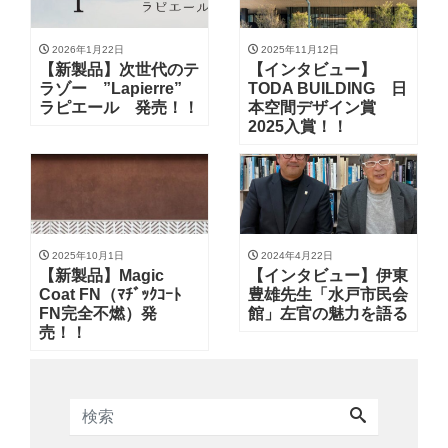
2026年1月22日
2025年11月12日
【新製品】次世代のテ
【インタビュー】
ラゾー ”Lapierre”
TODA BUILDING 日
ラピエール 発売！！
本空間デザイン賞
2025入賞！！
2025年10月1日
2024年4月22日
【新製品】Magic
【インタビュー】伊東
Coat FN（ﾏﾁﾞｯｸｺｰﾄ
豊雄先生「水戸市民会
FN完全不燃）発
館」左官の魅力を語る
売！！