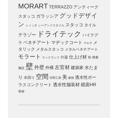
MORART
TERRAZZO
アンティーク
グッドデザイ
スタッコ
ガラッシア
ン
スタッコ
タイル
シィッタ
シーアンドスタイル
ドライテック
テラゾー
ハイテグ
ベネチアート
マヂックコート
メ
ラ
マルテ
タリック
メタルスタッコ
メタルベネチアート
モラート
仕上げ材
什器
和
商業
ラックランド
壁
外壁
左官材
外構
建築家
水たま
施設
空間
美
り
透水性ポー
水回り
空間工房
耐熱
ラスコンクリート
透水性舗装材
鏡面HR
骨材