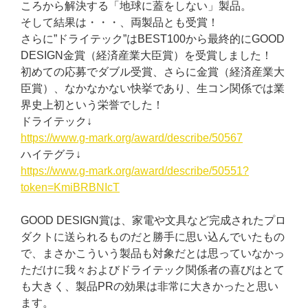
ころから解決する「地球に蓋をしない」製品。
そして結果は・・・、両製品とも受賞！
さらに”ドライテック”はBEST100から最終的にGOOD
DESIGN金賞（経済産業大臣賞）を受賞しました！
初めての応募でダブル受賞、さらに金賞（経済産業大
臣賞）、なかなかない快挙であり、生コン関係では業
界史上初という栄誉でした！
ドライテック↓
https://www.g-mark.org/award/describe/50567
ハイテグラ↓
https://www.g-mark.org/award/describe/50551?
token=KmiBRBNIcT
GOOD DESIGN賞は、家電や文具など完成されたプロ
ダクトに送られるものだと勝手に思い込んでいたもの
で、まさかこういう製品も対象だとは思っていなかっ
ただけに我々およびドライテック関係者の喜びはとて
も大きく、製品PRの効果は非常に大きかったと思い
ます。