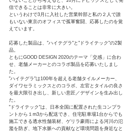
いないことから考えると、10月にトピックスとして発
信できることは非常に大きい。
というわけで3月に入社した営業幹部と私の２人で誰
もいない東京のオフィスで孤軍奮闘、応募したのを覚
えています。
応募した製品は、”ハイテグラ”と”ドライテック”の2製
品。
ともにGOOD DESIGN 2020のテーマ「交感」に合わ
せ、老舗メーカーとのコラボ製品を応募いたしまし
た。
”ハイテグラ”は100年を超える老舗タイルメーカー、
ダイワセラミックスとのコラボ、左官とタイルの良さ
を最大限引き出し、新しい意匠／デザインを生み出し
た。
”ドライテック”は、日本全国に配置された生コンプラ
ントから１m3から配送でき、住宅駐車場1台からでも
施工できる透水性舗装材、ゲリラ豪雨による河川の氾
濫を防ぎ、地下水脈への貢献など環境問題を身近なと