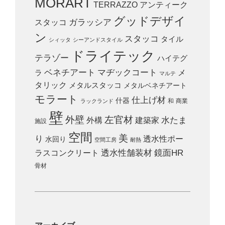
MORART
TERRAZZO
アンティーク
グッドデザイ
スタッコ
ガラッシア
ン
スタッコ
タイル
シィッタ
シーアンドスタイル
ドライテック
テラゾー
ハイテグ
ベネチアート
マヂックコート
メ
ラ
マルテ
タリック
メタルスタッコ
メタルベネチアート
モラート
仕上げ材
什器
和
商業
ラックランド
壁
外壁
左官材
外構
建築家
水たま
施設
空間
美
り
透水性ポー
水回り
空間工房
耐熱
ラスコンクリート
透水性舗装材
鏡面HR
骨材