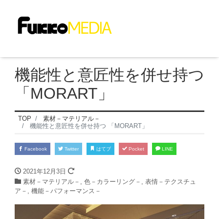
機能性と意匠性を併せ持つ
「MORART」
TOP
素材－マテリアル－
機能性と意匠性を併せ持つ 「MORART」
Facebook
Twitter
はてブ
Pocket
LINE
2021年12月3日
素材－マテリアル－
,
色－カラーリング－
,
表情－テクスチュ
ア－
,
機能－パフォーマンス－