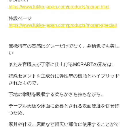
https://www.fukko-japan.com/products/morart.html
特設ページ
https://www.fukko-japan.com/products/morart-special/
無機特有の質感はグレーだけでなく、弁柄色でも美し
い
また左官職人が丁寧に仕上げるMORARTの素材は、
特殊セメントを主成分に弾性型の樹脂とハイブリッド
されたもので、
下地の挙動を吸収する柔らかさを持ちながら、
テーブル天板や床面に必要とされる表面硬度を併せ持
つため、
家具や什器、床面など幅広い部位に使用することがで